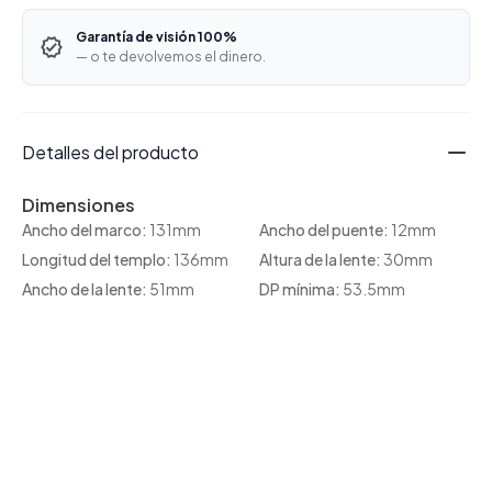
Garantía de visión 100%
— o te devolvemos el dinero.
Detalles del producto
Dimensiones
Ancho del marco:
131mm
Ancho del puente:
12mm
Longitud del templo:
136mm
Altura de la lente:
30mm
Ancho de la lente:
51mm
DP mínima:
53.5mm