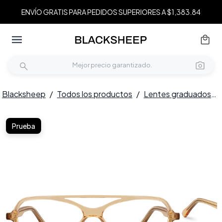
ENVÍO GRATIS PARA PEDIDOS SUPERIORES A $1,383.84
Blacksheep
/
Todos los productos
/
Lentes graduados
/
Prueba