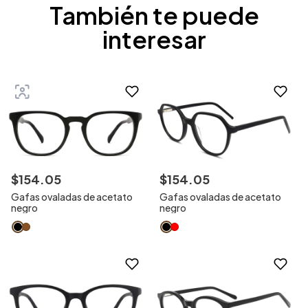
También te puede
interesar
$
154
.
05
$
154
.
05
Gafas ovaladas de acetato
Gafas ovaladas de acetato
negro
negro