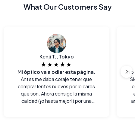
What Our Customers Say
Kenji T., Tokyo
★★★★★
Mi óptico va a odiar esta página.
Antes me daba coraje tener que
Si
comprar lentes nuevos por lo caros
e
que son. Ahora consigo la misma
calidad (¡o hasta mejor!) por una
a
fracción del precio.