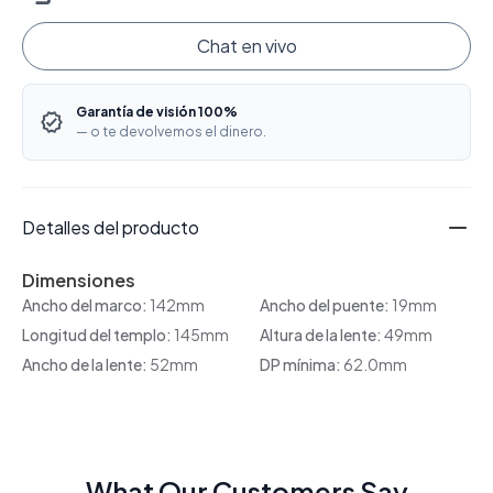
Chat en vivo
Garantía de visión 100%
— o te devolvemos el dinero.
Detalles del producto
Dimensiones
Ancho del marco:
142mm
Ancho del puente:
19mm
Longitud del templo:
145mm
Altura de la lente:
49mm
Ancho de la lente:
52mm
DP mínima:
62.0mm
What Our Customers Say