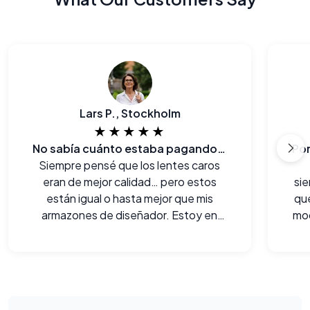
Lars P., Stockholm
★★★★★
No sabía cuánto estaba pagando de más
Siempre pensé que los lentes caros
eran de mejor calidad… pero estos
sie
están igual o hasta mejor que mis
qu
armazones de diseñador. Estoy en
mo
shock.