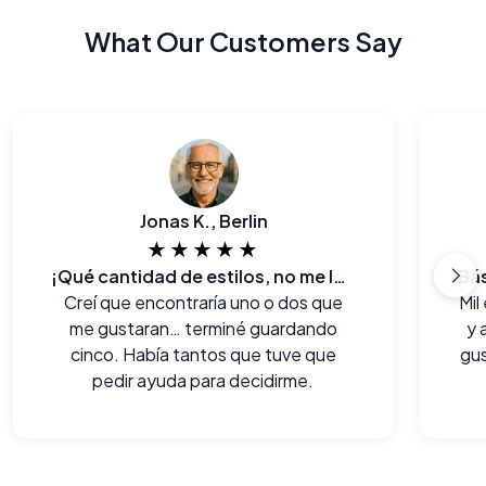
What Our Customers Say
Jonas K., Berlin
★★★★★
¡Qué cantidad de estilos, no me lo esperaba!
Creí que encontraría uno o dos que
Mil
me gustaran… terminé guardando
y 
cinco. Había tantos que tuve que
gus
pedir ayuda para decidirme.