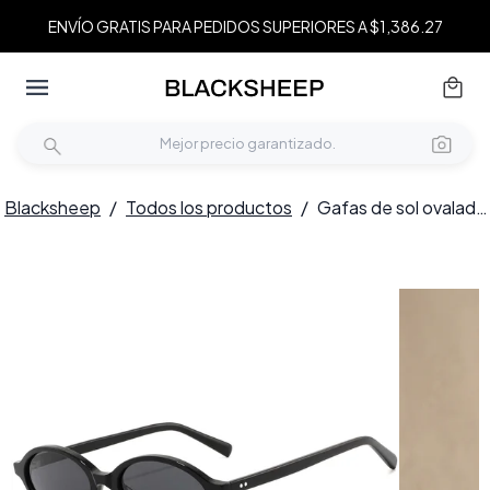
ENVÍO GRATIS PARA PEDIDOS SUPERIORES A $1,386.27
Blacksheep
/
Todos los productos
/
Gafas de sol ovaladas de acetato negro n.° BS2607-0558