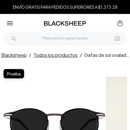
ENVÍO GRATIS PARA PEDIDOS SUPERIORES A $1,373.28
Blacksheep
/
Todos los productos
/
Gafas de sol ovaladas de titanio negro #BS1913-0696
Prueba