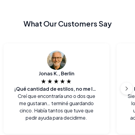
What Our Customers Say
Jonas K., Berlin
★★★★★
¡Qué cantidad de estilos, no me lo esperaba!
Creí que encontraría uno o dos que
Sie
me gustaran… terminé guardando
l
cinco. Había tantos que tuve que
pedir ayuda para decidirme.
ac