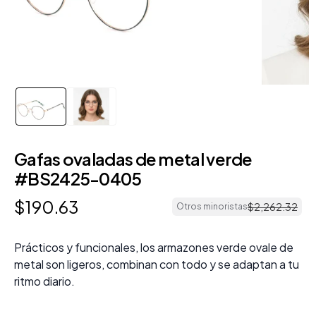
Gafas ovaladas de metal verde
#BS2425-0405
$
190
.
63
$
2
,
262
.
32
Otros minoristas
Prácticos y funcionales, los armazones verde ovale de
metal son ligeros, combinan con todo y se adaptan a tu
ritmo diario.