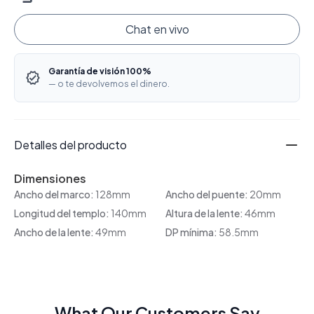
Chat en vivo
Garantía de visión 100%
— o te devolvemos el dinero.
Detalles del producto
Dimensiones
Ancho del marco:
128mm
Ancho del puente:
20mm
Longitud del templo:
140mm
Altura de la lente:
46mm
Ancho de la lente:
49mm
DP mínima:
58.5mm
What Our Customers Say