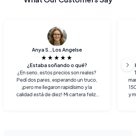
Anya S., Los Angelse
★★★★★
¿Estaba soñando o qué?
¿En serio, estos precios son reales?
Pedí dos pares, esperando un truco,
ma
¡pero me llegaron rapidísimo y la
150
calidad está de diez! Mi cartera feliz,
y m
yo más.