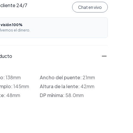
 cliente 24/7
Chat en vivo
 visión 100%
lvemos el dinero.
oducto
co:
138mm
Ancho del puente:
21mm
emplo:
145mm
Altura de la lente:
42mm
te:
48mm
DP mínima:
58.0mm