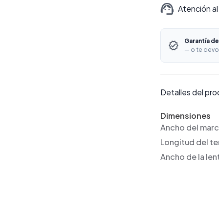
Atención al
Garantía de
— o te devo
Detalles del pr
Dimensiones
Ancho del mar
Longitud del t
Ancho de la len