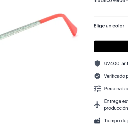
metálico verde —
Elige un color
UV400, antir
Verificado 
Personalizac
Entrega est
producción
Tiempo de 