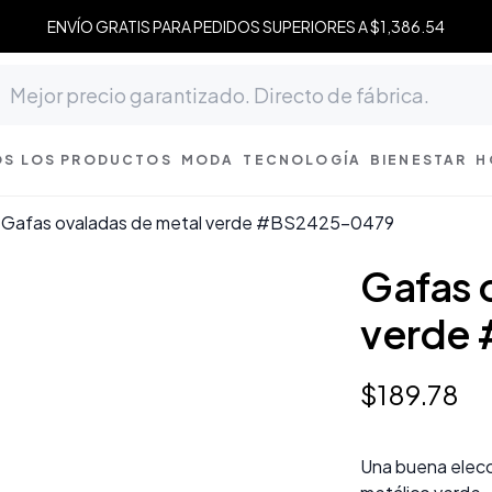
ENVÍO GRATIS PARA PEDIDOS SUPERIORES A $1,386.54
S LOS PRODUCTOS
MODA
TECNOLOGÍA
BIENESTAR
H
Gafas ovaladas de metal verde #BS2425-0479
Gafas 
verde
$
189
.
78
Una buena elecc