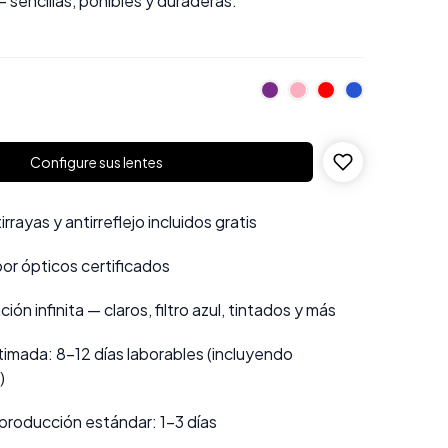
 sencillas, ponibles y duraderas.
Configure sus lentes
rayas y antirreflejo incluidos gratis
por ópticos certificados
ión infinita — claros, filtro azul, tintados y más
imada: 8–12 días laborables (incluyendo
)
producción estándar: 1–3 días