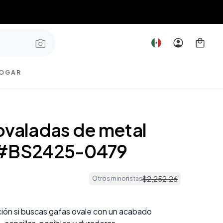
OGAR
ovaladas de metal
 #BS2425-0479
$
2
,
252
.
26
Otros minoristas
ión si buscas gafas ovale con un acabado