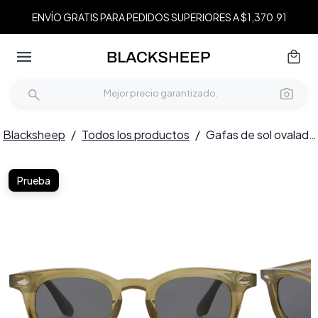
ENVÍO GRATIS PARA PEDIDOS SUPERIORES A $1,370.91
Blacksheep
/
Todos los productos
/
Gafas de sol ovaladas de plástico verde #BS2503-0280
Prueba