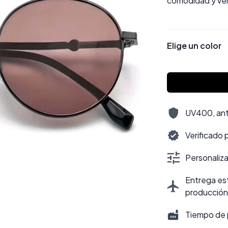
comodidad y vers
Elige un color
UV400, antir
Verificado 
Personalizac
Entrega est
producción
Tiempo de 