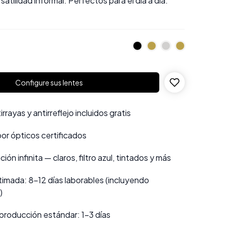
atilidad informal. Perfectos para el día a día.
Configure sus lentes
rayas y antirreflejo incluidos gratis
por ópticos certificados
ión infinita — claros, filtro azul, tintados y más
imada: 8–12 días laborables (incluyendo
)
producción estándar: 1–3 días