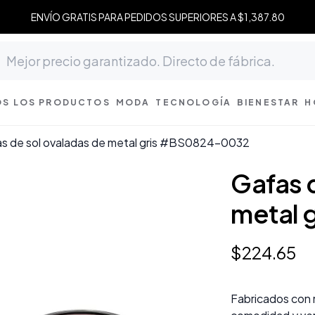
ENVÍO GRATIS PARA PEDIDOS SUPERIORES A $1,387.80
S LOS PRODUCTOS
MODA
TECNOLOGÍA
BIENESTAR
H
s de sol ovaladas de metal gris #BS0824-0032
Gafas 
metal 
$
224
.
65
Fabricados con m