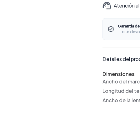
Atención al
Garantía de
— o te devo
Detalles del pr
Dimensiones
Ancho del mar
Longitud del t
Ancho de la len