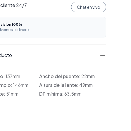
 cliente 24/7
Chat en vivo
 visión 100%
lvemos el dinero.
oducto
co:
137mm
Ancho del puente:
22mm
emplo:
146mm
Altura de la lente:
49mm
te:
51mm
DP mínima:
63.5mm