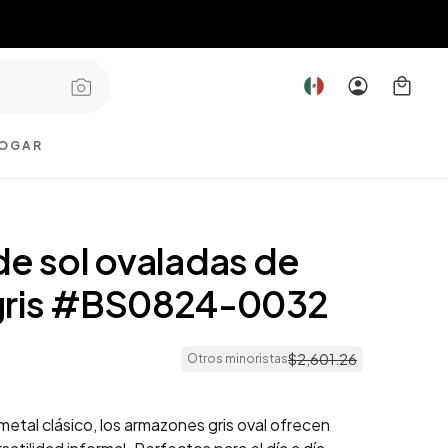
OGAR
de sol ovaladas de
gris #BS0824-0032
$
2
,
601
.
26
Otros minoristas
etal clásico, los armazones gris oval ofrecen