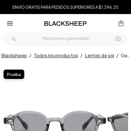
ENVÍO GRATIS PARA PEDIDOS SUPERIORES A $1,396.25
Blacksheep
/
Todos los productos
/
Lentes de sol
/
Gafas de sol ovaladas de plástico gris #BS2503-0378
Prueba