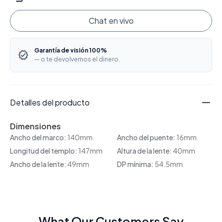
Chat en vivo
Garantía de visión 100%
— o te devolvemos el dinero.
Detalles del producto
Dimensiones
Ancho del marco:
140mm
Ancho del puente:
16mm
Longitud del templo:
147mm
Altura de la lente:
40mm
Ancho de la lente:
49mm
DP mínima:
54.5mm
What Our Customers Say