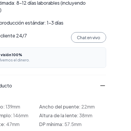
imada: 8–12 días laborables (incluyendo
)
producción estándar: 1–3 días
 cliente 24/7
Chat en vivo
 visión 100%
lvemos el dinero.
oducto
co:
139mm
Ancho del puente:
22mm
emplo:
146mm
Altura de la lente:
38mm
te:
47mm
DP mínima:
57.5mm