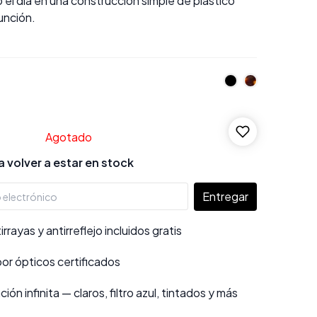
el día en una construcción simple de plástico
unción.
Agotado
 volver a estar en stock
Entregar
rayas y antirreflejo incluidos gratis
por ópticos certificados
ión infinita — claros, filtro azul, tintados y más