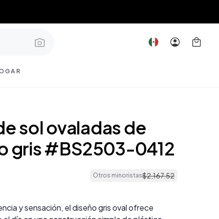
OGAR
de sol ovaladas de
co gris #BS2503-0412
$
2
,
167
.
52
Otros minoristas
encia y sensación, el diseño gris oval ofrece