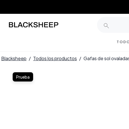
TODO
Blacksheep
/
Todos los productos
/
Gafas de sol ovalada
Prueba