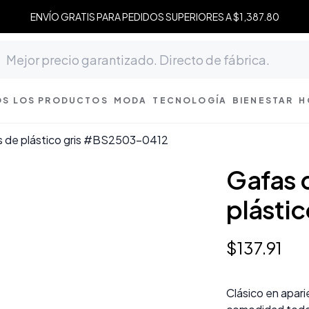
ENVÍO GRATIS PARA PEDIDOS SUPERIORES A $1,387.80
S LOS PRODUCTOS
MODA
TECNOLOGÍA
BIENESTAR
H
s de plástico gris #BS2503-0412
Gafas 
plásti
$
137
.
91
Clásico en apari