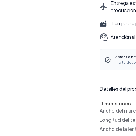
Entrega est
producción
Tiempo de 
Atención al
Garantía de
— o te devo
Detalles del pr
Dimensiones
Ancho del mar
Longitud del t
Ancho de la len