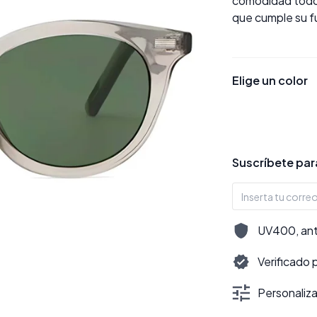
comodidad todo 
que cumple su f
Elige un color
Suscríbete para
UV400, antir
Verificado 
Personalizac