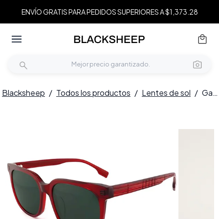
ENVÍO GRATIS PARA PEDIDOS SUPERIORES A $1,373.28
Blacksheep
/
Todos los productos
/
Lentes de sol
/
Gafas de sol ovaladas de acetato rojo #BS2012-1184