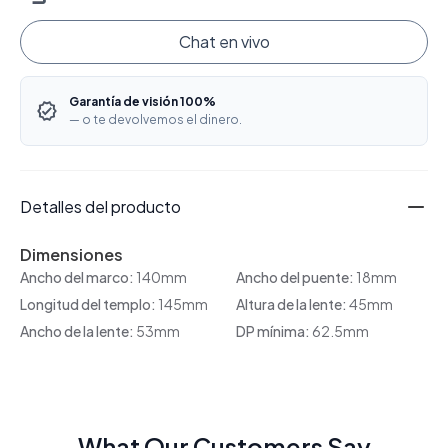
Chat en vivo
Garantía de visión 100%
— o te devolvemos el dinero.
Detalles del producto
Dimensiones
Ancho del marco:
140mm
Ancho del puente:
18mm
Longitud del templo:
145mm
Altura de la lente:
45mm
Ancho de la lente:
53mm
DP mínima:
62.5mm
What Our Customers Say