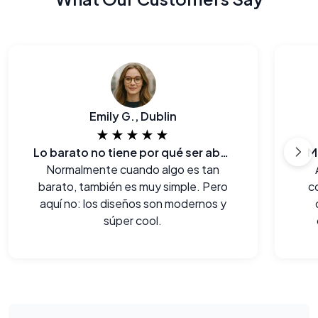
Emily G., Dublin
★★★★★
Lo barato no tiene por qué ser aburrido!
M
Normalmente cuando algo es tan
barato, también es muy simple. Pero
c
aquí no: los diseños son modernos y
súper cool.