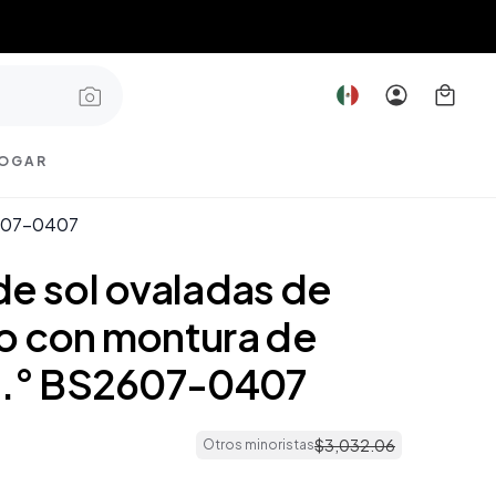
OGAR
2607-0407
de sol ovaladas de
o con montura de
n.° BS2607-0407
$
3
,
032
.
06
Otros minoristas