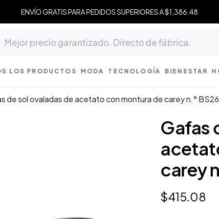
ENVÍO GRATIS PARA PEDIDOS SUPERIORES A $1,386.48
S LOS PRODUCTOS
MODA
TECNOLOGÍA
BIENESTAR
H
s de sol ovaladas de acetato con montura de carey n.° BS
Gafas 
acetat
carey 
$
415
.
08