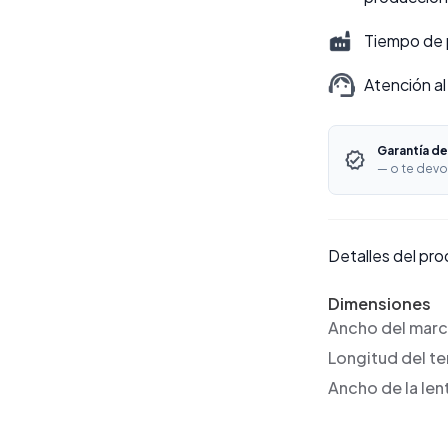
Tiempo de 
Atención al
Garantía de
— o te devo
Detalles del pr
Dimensiones
Ancho del mar
Longitud del t
Ancho de la len