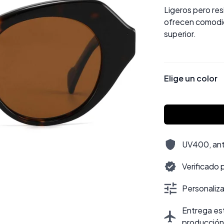
Ligeros pero re
ofrecen comodida
superior.
Elige un color
UV400, antir
Verificado 
Personalizac
Entrega est
producción