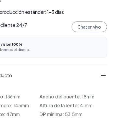
producción estándar: 1–3 días
 cliente 24/7
Chat en vivo
 visión 100%
lvemos el dinero.
oducto
co:
136mm
Ancho del puente:
18mm
emplo:
145mm
Altura de la lente:
41mm
te:
47mm
DP mínima:
53.5mm