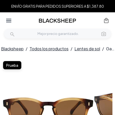
ENVÍO GRATIS PARA PEDIDOS SUPERIORES A $1,387.80
Blacksheep
/
Todos los productos
/
Lentes de sol
/
Gafas de sol ovaladas de plástico con diseño de carey n.° BS2503-0332
Prueba