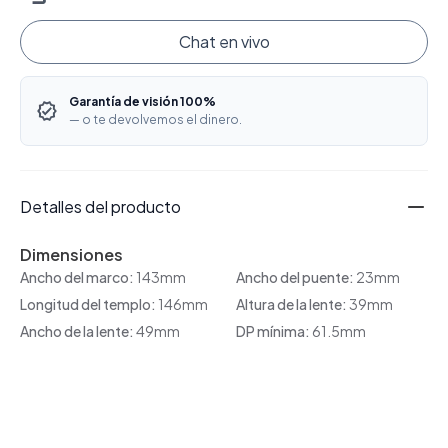
Chat en vivo
Garantía de visión 100%
— o te devolvemos el dinero.
Detalles del producto
Dimensiones
Ancho del marco:
143mm
Ancho del puente:
23mm
Longitud del templo:
146mm
Altura de la lente:
39mm
Ancho de la lente:
49mm
DP mínima:
61.5mm