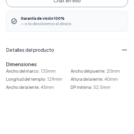
Chat en vivo
Garantía de visión 100%
— o te devolvemos el dinero.
Detalles del producto
Dimensiones
Ancho del marco:
135mm
Ancho del puente:
20mm
Longitud del templo:
129mm
Altura de la lente:
40mm
Ancho de la lente:
45mm
DP mínima:
52.5mm