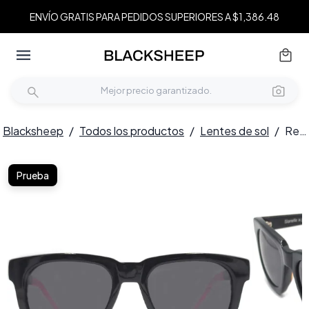
ENVÍO GRATIS PARA PEDIDOS SUPERIORES A $1,386.48
Blacksheep
/
Todos los productos
/
Lentes de sol
/
Rectangular Black Acetate Sunglasses #BS1620-0035
Prueba