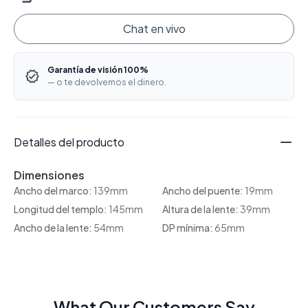
Chat en vivo
Garantía de visión 100%
— o te devolvemos el dinero.
Detalles del producto
Dimensiones
Ancho del marco:
139mm
Ancho del puente:
19mm
Longitud del templo:
145mm
Altura de la lente:
39mm
Ancho de la lente:
54mm
DP mínima:
65mm
What Our Customers Say