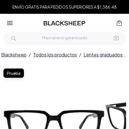
ENVÍO GRATIS PARA PEDIDOS SUPERIORES A $1,386.48
Blacksheep
/
Todos los productos
/
Lentes graduados
/
Prueba