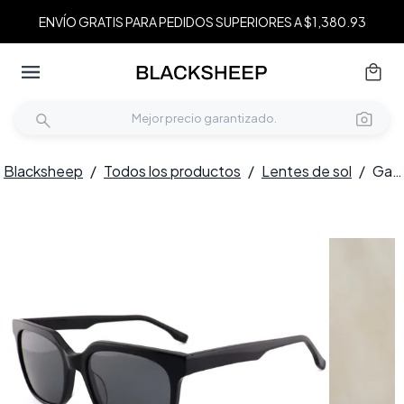
ENVÍO GRATIS PARA PEDIDOS SUPERIORES A $1,380.93
Blacksheep
/
Todos los productos
/
Lentes de sol
/
Gafas de sol rectangulares de acetato negro #BS2012-1235