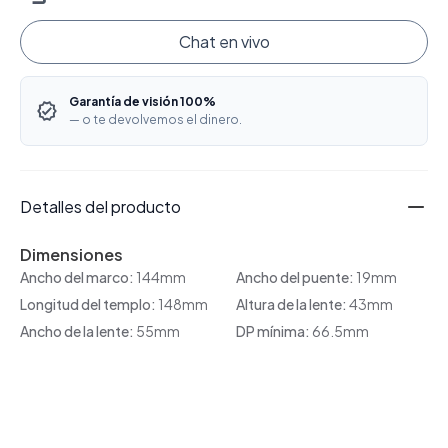
Chat en vivo
Garantía de visión 100%
— o te devolvemos el dinero.
Detalles del producto
Dimensiones
Ancho del marco:
144mm
Ancho del puente:
19mm
Longitud del templo:
148mm
Altura de la lente:
43mm
Ancho de la lente:
55mm
DP mínima:
66.5mm