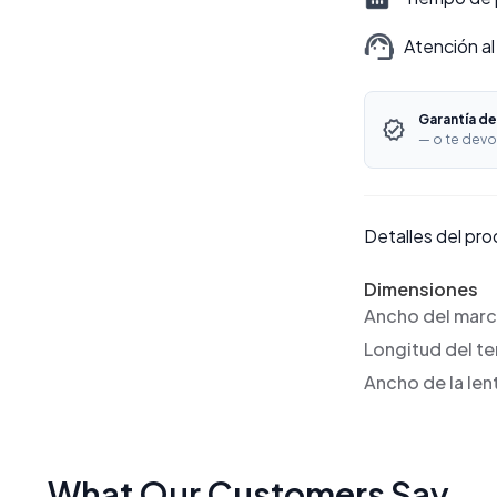
Atención al
Garantía de
— o te devo
Detalles del pr
Dimensiones
Ancho del mar
Longitud del t
Ancho de la len
What Our Customers Say