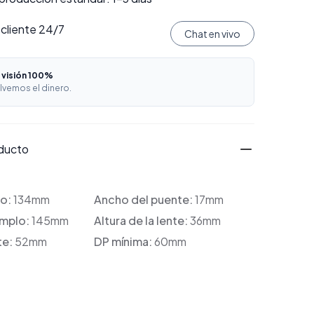
 cliente 24/7
Chat en vivo
 visión 100%
lvemos el dinero.
oducto
co:
134mm
Ancho del puente:
17mm
emplo:
145mm
Altura de la lente:
36mm
te:
52mm
DP mínima:
60mm