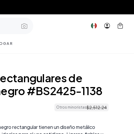
OGAR
rectangulares de
negro #BS2425-1138
$
2
,
512
.
24
Otros minoristas
egro rectangular tienen un diseño metálico