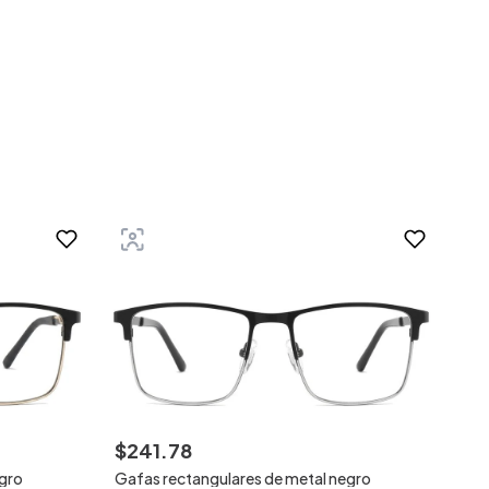
$
241
.
78
egro
Gafas rectangulares de metal negro