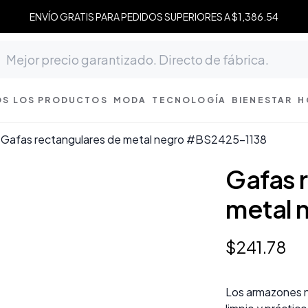
ENVÍO GRATIS PARA PEDIDOS SUPERIORES A $1,386.54
S LOS PRODUCTOS
MODA
TECNOLOGÍA
BIENESTAR
H
Gafas rectangulares de metal negro #BS2425-1138
Gafas 
metal 
$
241
.
78
Los armazones n