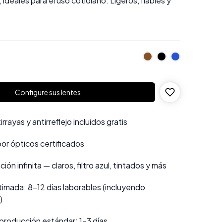
, ideales para el uso cotidiano. Ligeros, fiables y
Configure sus lentes
rayas y antirreflejo incluidos gratis
por ópticos certificados
ión infinita — claros, filtro azul, tintados y más
imada: 8–12 días laborables (incluyendo
)
producción estándar: 1–3 días