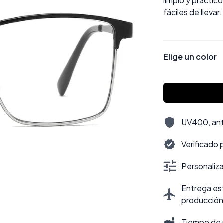
limpio y práctico
fáciles de llevar.
Elige un color
UV400, antir
Verificado 
Personalizac
Entrega est
producción
Tiempo de 