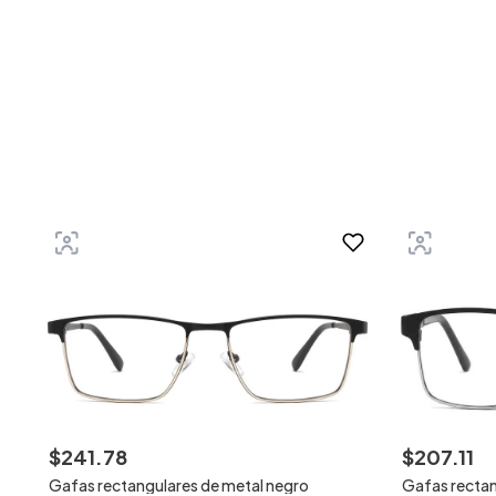
$
241
.
78
$
207
.
11
Gafas rectangulares de metal negro
Gafas rectan