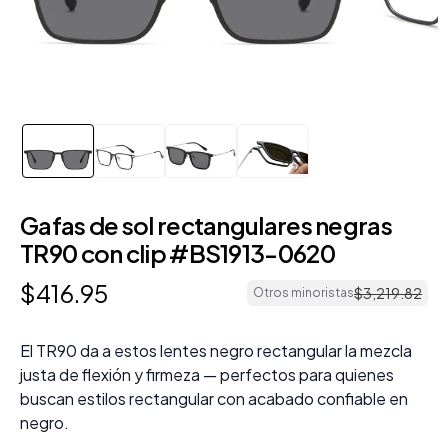
Gafas de sol rectangulares negras
TR90 con clip #BS1913-0620
$
416
.
95
$
3
,
219
.
82
Otros minoristas
El TR90 da a estos lentes negro rectangular la mezcla
justa de flexión y firmeza — perfectos para quienes
buscan estilos rectangular con acabado confiable en
negro.