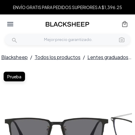
ENVÍO GRATIS PARA PEDIDOS SUPERIORES A $1,396.25
Blacksheep
/
Todos los productos
/
Lentes graduados
/
Prueba