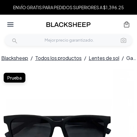
ENVÍO GRATIS PARA PEDIDOS SUPERIORES A $1,396.25
Blacksheep
/
Todos los productos
/
Lentes de sol
/
Gafas de sol rectangulares TR90 negras #BS0824-0211
Prueba