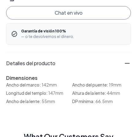
Chat en vivo
Garantía de visión 100%
— o te devolvemos el dinero.
Detalles del producto
Dimensiones
Ancho del marco:
142mm
Ancho del puente:
19mm
Longitud del templo:
147mm
Altura de la lente:
44mm
Ancho de la lente:
55mm
DP mínima:
66.5mm
What Our Customers Say