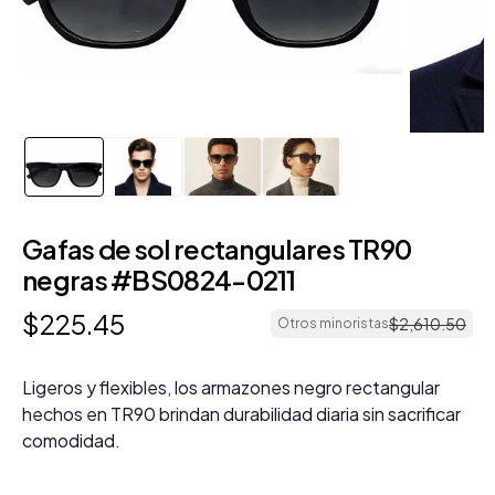
Gafas de sol rectangulares TR90
negras #BS0824-0211
$
225
.
45
$
2
,
610
.
50
Otros minoristas
Ligeros y flexibles, los armazones negro rectangular
hechos en TR90 brindan durabilidad diaria sin sacrificar
comodidad.