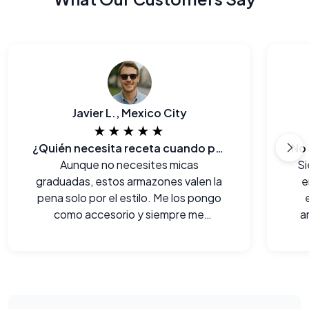
Javier L., Mexico City
★★★★★
¿Quién necesita receta cuando puedes verte así?
Aunque no necesites micas
Si
graduadas, estos armazones valen la
e
pena solo por el estilo. Me los pongo
como accesorio y siempre me
a
chulean.