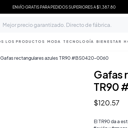
ENVÍO GRATIS PARA PEDIDOS SUPERIORES A $1,387.80
S LOS PRODUCTOS
MODA
TECNOLOGÍA
BIENESTAR
H
Gafas rectangulares azules TR90 #BS0420-0060
Gafas 
TR90 
$
120
.
57
El TR90 da a est