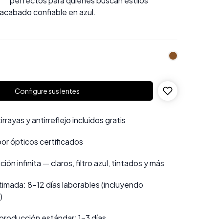
a 〞 perfectos para quienes buscan estilos
 acabado confiable en azul.
Configure sus lentes
rayas y antirreflejo incluidos gratis
por ópticos certificados
ión infinita — claros, filtro azul, tintados y más
imada: 8–12 días laborables (incluyendo
)
producción estándar: 1–3 días