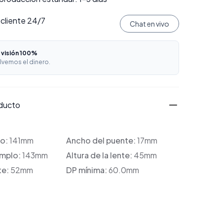
 cliente 24/7
Chat en vivo
 visión 100%
lvemos el dinero.
oducto
co:
141mm
Ancho del puente:
17mm
emplo:
143mm
Altura de la lente:
45mm
te:
52mm
DP mínima:
60.0mm