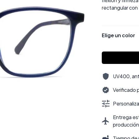
flexión y firmez
rectangular con
Elige un color
UV400, antir
Verificado 
Personalizac
Entrega est
producción
Tiempo de 