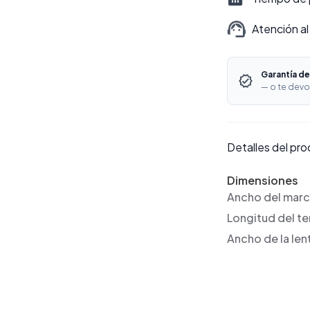
Atención al
Garantía de
— o te devo
Detalles del pr
Dimensiones
Ancho del mar
Longitud del t
Ancho de la len