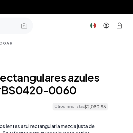
OGAR
rectangulares azules
#BS0420-0060
$
2
,
080
.
83
Otros minoristas
os lentes azul rectangular la mezcla justa de