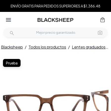
ENVÍO GRATIS PARA PEDIDOS SUPERIORES A $1,386.48
Blacksheep
/
Todos los productos
/
Lentes graduados
/
Prueba