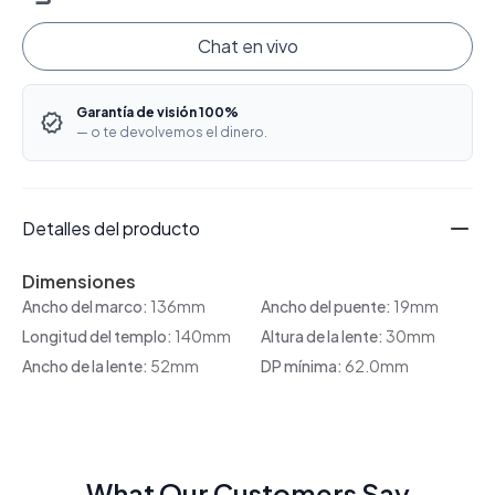
Chat en vivo
Garantía de visión 100%
— o te devolvemos el dinero.
Detalles del producto
Dimensiones
Ancho del marco:
136mm
Ancho del puente:
19mm
Longitud del templo:
140mm
Altura de la lente:
30mm
Ancho de la lente:
52mm
DP mínima:
62.0mm
What Our Customers Say