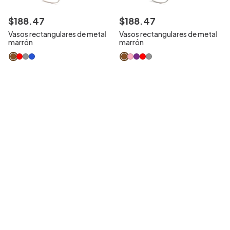
$
188
.
47
$
188
.
47
Vasos rectangulares de metal
Vasos rectangulares de metal
marrón
marrón