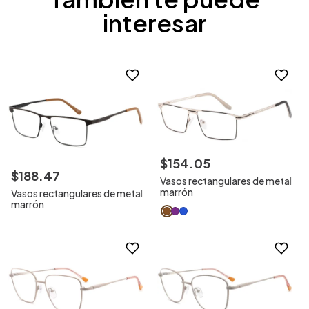
interesar
$
154
.
05
$
188
.
47
Vasos rectangulares de metal
marrón
Vasos rectangulares de metal
marrón