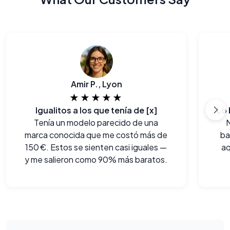
Amir P., Lyon
★★★★★
Igualitos a los que tenía de [x]
Tenía un modelo parecido de una
marca conocida que me costó más de
ba
150 €. Estos se sienten casi iguales —
aq
y me salieron como 90% más baratos.