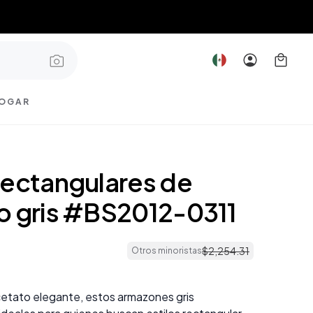
OGAR
rectangulares de
o gris #BS2012-0311
$
2
,
254
.
31
Otros minoristas
etato elegante, estos armazones gris