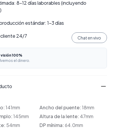
imada: 8–12 días laborables (incluyendo
)
producción estándar: 1–3 días
 cliente 24/7
Chat en vivo
 visión 100%
lvemos el dinero.
oducto
co:
141mm
Ancho del puente:
18mm
emplo:
145mm
Altura de la lente:
47mm
te:
54mm
DP mínima:
64.0mm