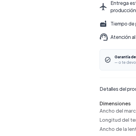
Entrega est
producción
Tiempo de 
Atención al
Garantía de
— o te devo
Detalles del pr
Dimensiones
Ancho del mar
Longitud del t
Ancho de la len