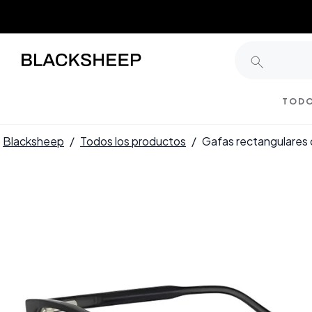
TODO
Blacksheep
/
Todos los productos
/
Gafas rectangulares