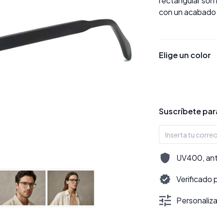
rectangular son 
con un acabado 
Elige un color
Suscríbete para
UV400, antir
Verificado 
Personalizac