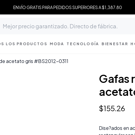
ENVÍO GRATIS PARA PEDIDOS SUPERIORES A $1,387.80
S LOS PRODUCTOS
MODA
TECNOLOGÍA
BIENESTAR
H
 de acetato gris #BS2012-0311
Gafas 
acetat
$
155
.
26
Dise?ados en ac