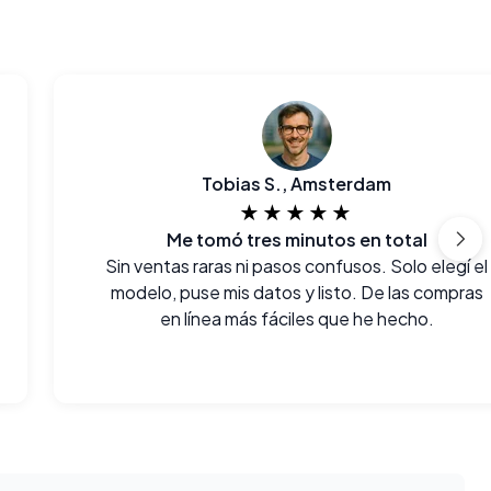
Tobias S., Amsterdam
★★★★★
Me tomó tres minutos en total
Sin ventas raras ni pasos confusos. Solo elegí el
modelo, puse mis datos y listo. De las compras
en línea más fáciles que he hecho.