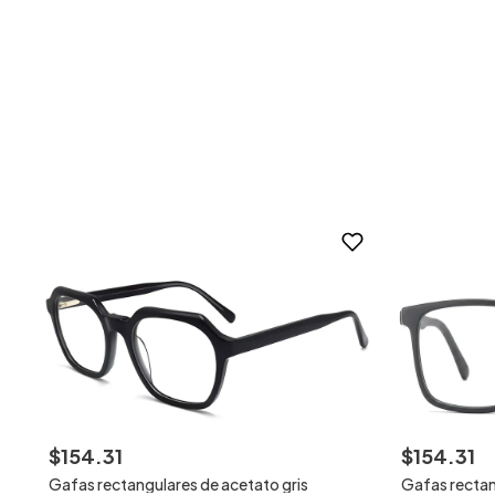
$
154
.
31
$
154
.
31
Gafas rectangulares de acetato gris
Gafas rectan