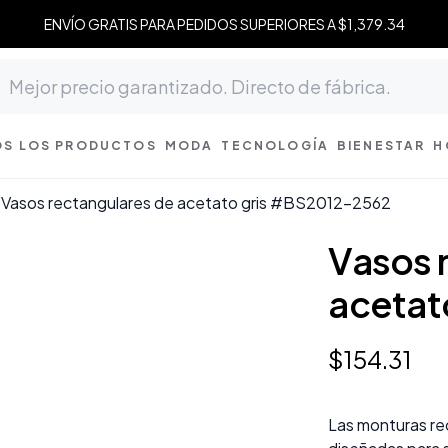
ENVÍO GRATIS PARA PEDIDOS SUPERIORES A $1,379.34
S LOS PRODUCTOS
MODA
TECNOLOGÍA
BIENESTAR
H
Vasos rectangulares de acetato gris #BS2012-2562
Vasos 
acetat
$
154
.
31
Las monturas re