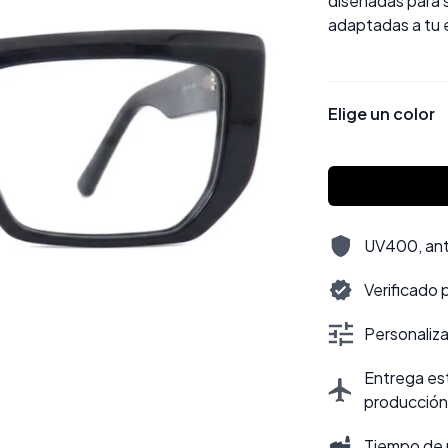
diseñadas para s
adaptadas a tu e
Elige un color
UV400, antir
Verificado 
Personalizac
Entrega est
producción
Tiempo de 