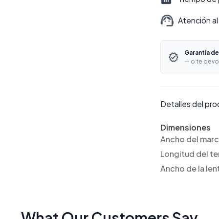
Atención al
Garantía de
— o te devo
Detalles del pr
Dimensiones
Ancho del mar
Longitud del t
Ancho de la len
What Our Customers Say