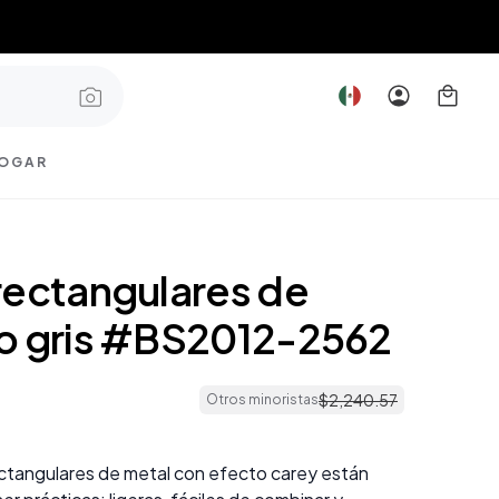
OGAR
rectangulares de
o gris #BS2012-2562
$
2
,
240
.
57
Otros minoristas
ctangulares de metal con efecto carey están