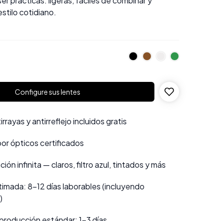
er prácticas: ligeras, fáciles de combinar y
stilo cotidiano.
Configure sus lentes
rayas y antirreflejo incluidos gratis
por ópticos certificados
ión infinita — claros, filtro azul, tintados y más
imada: 8–12 días laborables (incluyendo
)
producción estándar: 1–3 días