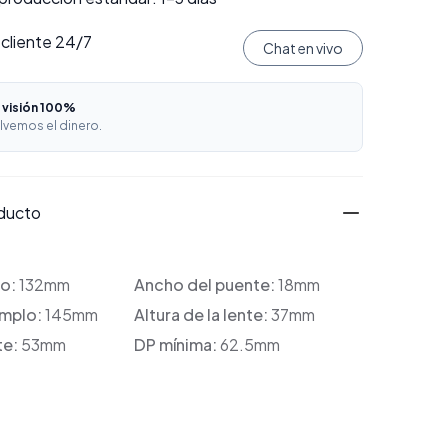
 cliente 24/7
Chat en vivo
 visión 100%
lvemos el dinero.
oducto
co:
132mm
Ancho del puente:
18mm
emplo:
145mm
Altura de la lente:
37mm
te:
53mm
DP mínima:
62.5mm