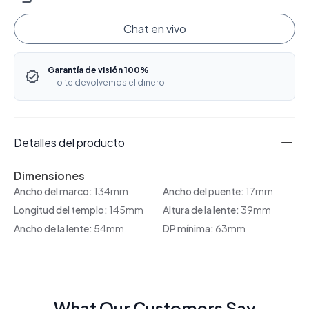
Chat en vivo
Garantía de visión 100%
— o te devolvemos el dinero.
Detalles del producto
Dimensiones
Ancho del marco:
134mm
Ancho del puente:
17mm
Longitud del templo:
145mm
Altura de la lente:
39mm
Ancho de la lente:
54mm
DP mínima:
63mm
What Our Customers Say