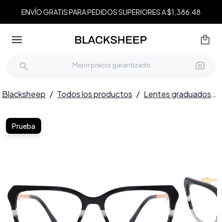
ENVÍO GRATIS PARA PEDIDOS SUPERIORES A $1,386.48
Blacksheep
/
Todos los productos
/
Lentes graduados
/
Prueba