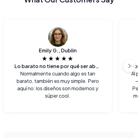
Emily G., Dublin
★★★★★
Lo barato no tiene por qué ser aburrido!
No
Normalmente cuando algo es tan
Al 
barato, también es muy simple. Pero
—
aquí no: los diseños son modernos y
Pe
súper cool.
m