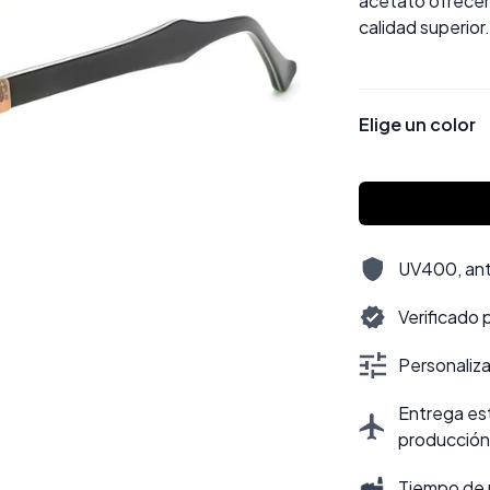
acetato ofrecen 
calidad superior
Elige un color
UV400, antir
Verificado 
Personalizac
Entrega est
producción
Tiempo de 