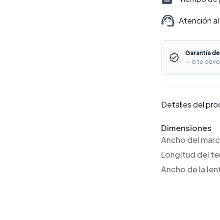
Atención al
Garantía de
— o te devo
Detalles del pr
Dimensiones
Ancho del mar
Longitud del t
Ancho de la len