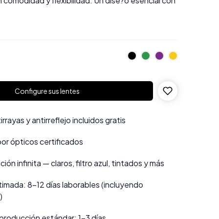
comodidad y flexibilidad. Un dise?o esencial con
.
Configure sus lentes
rayas y antirreflejo incluidos gratis
por ópticos certificados
ión infinita — claros, filtro azul, tintados y más
imada: 8–12 días laborables (incluyendo
)
producción estándar: 1–3 días