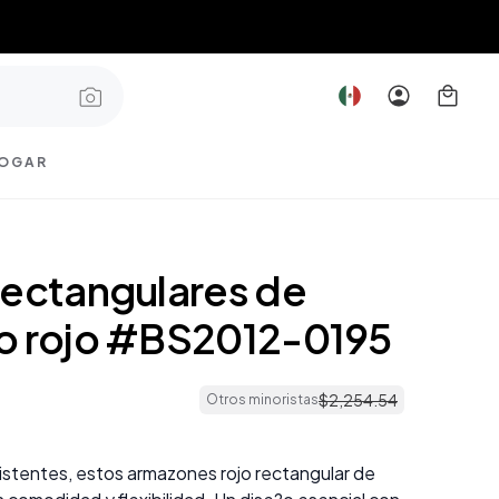
OGAR
rectangulares de
o rojo #BS2012-0195
$
2
,
254
.
54
Otros minoristas
sistentes, estos armazones rojo rectangular de