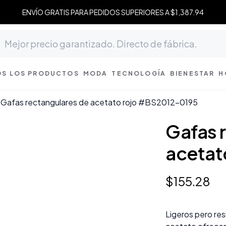
ENVÍO GRATIS PARA PEDIDOS SUPERIORES A $1,387.94
S LOS PRODUCTOS
MODA
TECNOLOGÍA
BIENESTAR
H
Gafas rectangulares de acetato rojo #BS2012-0195
Gafas 
acetat
$
155
.
28
Ligeros pero re