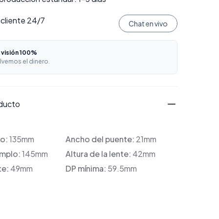
 cliente 24/7
Chat en vivo
 visión 100%
lvemos el dinero.
oducto
co:
135mm
Ancho del puente:
21mm
emplo:
145mm
Altura de la lente:
42mm
te:
49mm
DP mínima:
59.5mm