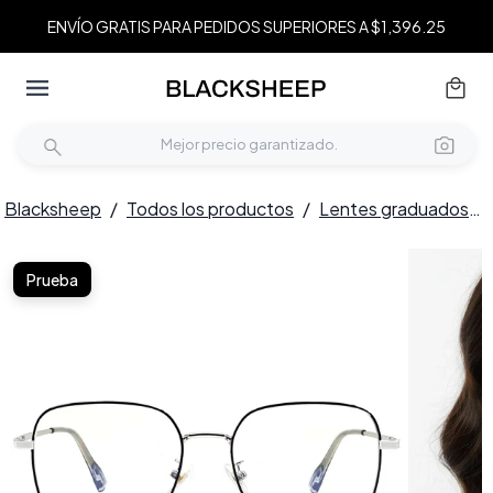
ENVÍO GRATIS PARA PEDIDOS SUPERIORES A $1,396.25
Blacksheep
/
Todos los productos
/
Lentes graduados
/
Prueba