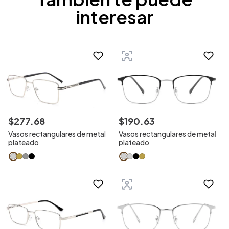
interesar
$
277
.
68
$
190
.
63
Vasos rectangulares de metal
Vasos rectangulares de metal
plateado
plateado