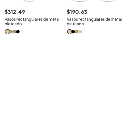
$
312
.
49
$
190
.
63
Vasos rectangulares de metal
Vasos rectangulares de metal
plateado
plateado