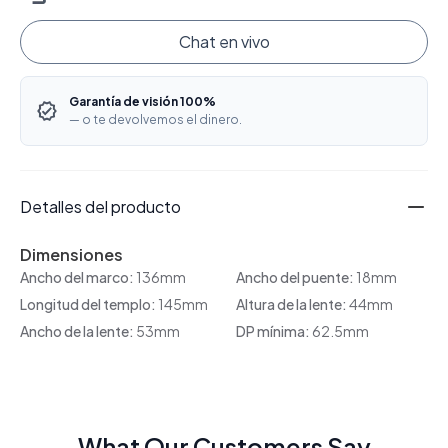
Chat en vivo
Garantía de visión 100%
— o te devolvemos el dinero.
Detalles del producto
Dimensiones
Ancho del marco:
136mm
Ancho del puente:
18mm
Longitud del templo:
145mm
Altura de la lente:
44mm
Ancho de la lente:
53mm
DP mínima:
62.5mm
What Our Customers Say