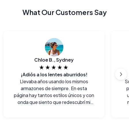
What Our Customers Say
Chloe B., Sydney
★★★★★
¡Adiós a los lentes aburridos!
Llevaba años usando los mismos
S
armazones de siempre. En esta
p
página hay tantos estilos únicos y con
onda que siento que redescubrí mi
estilo personal.