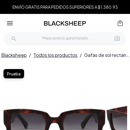
ENVÍO GRATIS PARA PEDIDOS SUPERIORES A $1,380.93
Blacksheep
/
Todos los productos
/
Gafas de sol rectangulares de acetato con montura de carey n.° BS2607-0621
Prueba