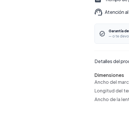
Atención al
Garantía de
— o te devo
Detalles del pr
Dimensiones
Ancho del mar
Longitud del t
Ancho de la len