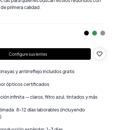
ectas para quienes buscan estilos redondos con
de primera calidad.
Configure sus lentes
rayas y antirreflejo incluidos gratis
por ópticos certificados
ión infinita — claros, filtro azul, tintados y más
imada: 8–12 días laborables (incluyendo
)
producción estándar: 1–3 días