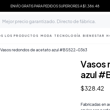
ENVÍO GRATIS PARA PEDIDOS SUPERIORES A $1,386.48
S LOS PRODUCTOS
MODA
TECNOLOGÍA
BIENESTAR
H
Vasos redondos de acetato azul #BS522-0363
Vasos 
azul 
$
328
.
42
Fabricadas en a