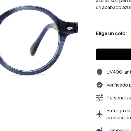
azules son perf
un acabado azul 
Elige un color
UV400, antir
Verificado 
Personalizac
Entrega est
producción
Tiempo de 