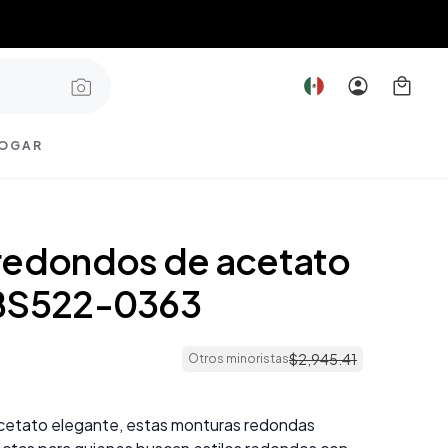
OGAR
redondos de acetato
#BS522-0363
$
2
,
945
.
41
Otros minoristas
cetato elegante, estas monturas redondas