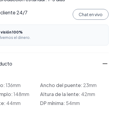
 cliente 24/7
Chat en vivo
 visión 100%
lvemos el dinero.
oducto
co:
136mm
Ancho del puente:
23mm
emplo:
148mm
Altura de la lente:
42mm
te:
44mm
DP mínima:
54mm