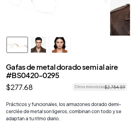
Gafas de metal dorado semi al aire
#BS0420-0295
$
277
.
68
$
2
,
784
.
59
Otros minoristas
Prácticos y funcionales, los armazones dorado demi-
cerclée de metal son ligeros, combinan con todo y se
adaptan a tu ritmo diario.