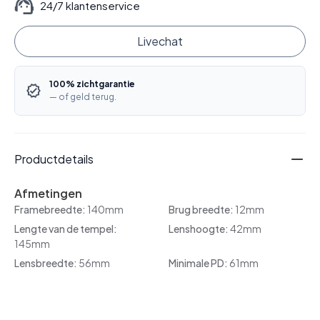
24/7 klantenservice
Livechat
100% zichtgarantie
— of geld terug.
Productdetails
Afmetingen
Framebreedte:
140mm
Brug breedte:
12mm
Lengte van de tempel:
Lenshoogte:
42mm
145mm
Lensbreedte:
56mm
Minimale PD:
61mm