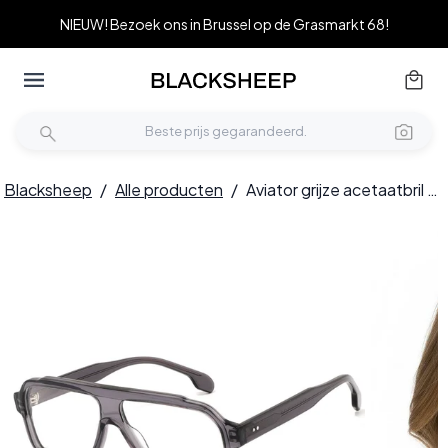
NIEUW! Bezoek ons in Brussel op de Grasmarkt 68!
Blacksheep
/
Alle producten
/
Aviator grijze acetaatbril #BS2607-0297