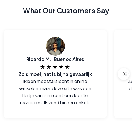
What Our Customers Say
Ricardo M., Buenos Aires
★★★★★
Zo simpel, het is bijna gevaarlijk
Ik ben meestal slecht in online
Ze
winkelen, maar deze site was een
d
fluitje van een cent om door te
navigeren. Ik vond binnen enkele
minuten de perfecte monturen en de
checkout was soepel.