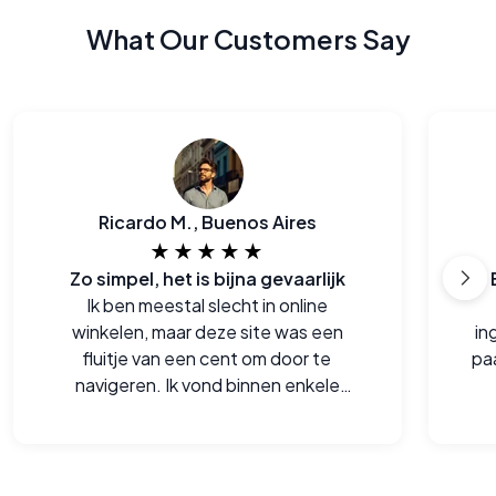
What Our Customers Say
Ricardo M., Buenos Aires
★★★★★
Zo simpel, het is bijna gevaarlijk
Ik ben meestal slecht in online
winkelen, maar deze site was een
in
fluitje van een cent om door te
pa
navigeren. Ik vond binnen enkele
minuten de perfecte monturen en de
gem
checkout was soepel.