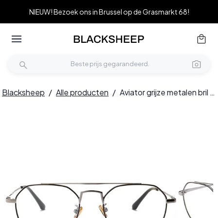
NIEUW! Bezoek ons in Brussel op de Grasmarkt 68!
Blacksheep
/
Alle producten
/
Aviator grijze metalen bril #BS0406-0434