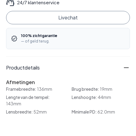
24/7 klantenservice
Livechat
100% zichtgarantie
— of geld terug.
Productdetails
Afmetingen
Framebreedte:
136mm
Brug breedte:
19mm
Lengte van de tempel:
Lenshoogte:
44mm
143mm
Lensbreedte:
52mm
Minimale PD:
62.0mm