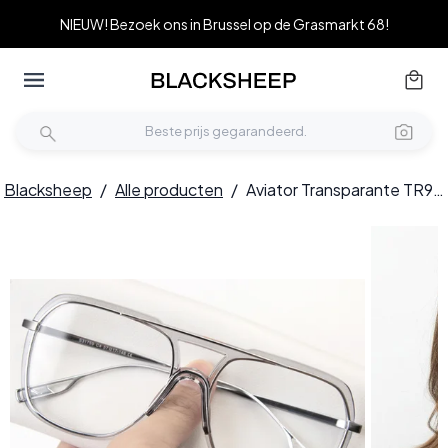
NIEUW! Bezoek ons in Brussel op de Grasmarkt 68!
Blacksheep
/
Alle producten
/
Aviator Transparante TR90 Bril #BS0406-0523