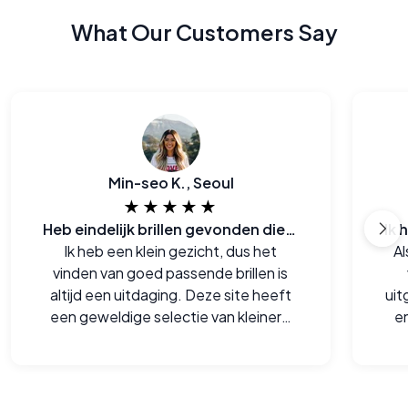
What Our Customers Say
Min-seo K., Seoul
★★★★★
Heb eindelijk brillen gevonden die zowel bij me passen als ook goed zijn voor de portemonee
Ik heb een klein gezicht, dus het
Al
vinden van goed passende brillen is
altijd een uitdaging. Deze site heeft
uit
een geweldige selectie van kleinere
en
monturen die me echt goed staan.