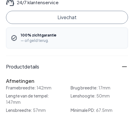
24/7 klantenservice
Livechat
100% zichtgarantie
— of geld terug.
Productdetails
Afmetingen
Framebreedte:
142mm
Brug breedte:
17mm
Lengte van de tempel:
Lenshoogte:
50mm
147mm
Lensbreedte:
57mm
Minimale PD:
67.5mm