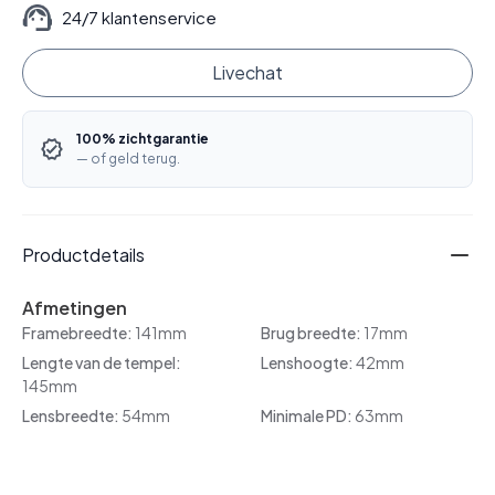
24/7 klantenservice
Livechat
100% zichtgarantie
— of geld terug.
Productdetails
Afmetingen
Framebreedte:
141mm
Brug breedte:
17mm
Lengte van de tempel:
Lenshoogte:
42mm
145mm
Lensbreedte:
54mm
Minimale PD:
63mm