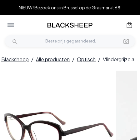
NIEUW! Bezoek ons in Brussel op de Grasmarkt 68!
Blacksheep
/
Alle producten
/
Optisch
/
Vlindergrijze acetaatbril #BS2012-0506