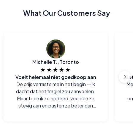
What Our Customers Say
Michelle T., Toronto
★★★★★
Voelt helemaal niet goedkoop aan
De prijs verraste me in het begin — ik
Mee
dacht dat het fragiel zou aanvoelen.
Maar toen ik ze opdeed, voelden ze
on
stevig aan en pasten ze beter dan
sommige van mijn oude paren.