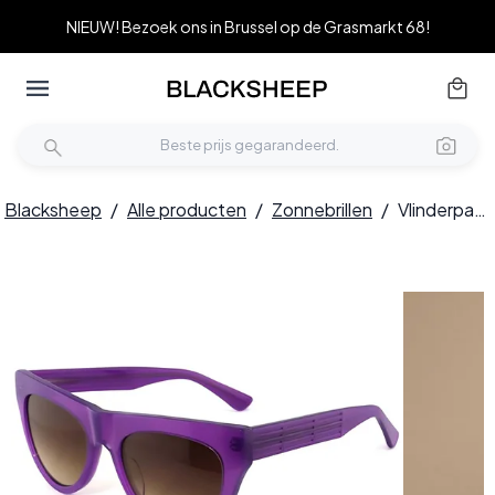
NIEUW! Bezoek ons in Brussel op de Grasmarkt 68!
Blacksheep
/
Alle producten
/
Zonnebrillen
/
Vlinderpaarse acetaat zonnebril #BS2012-1399