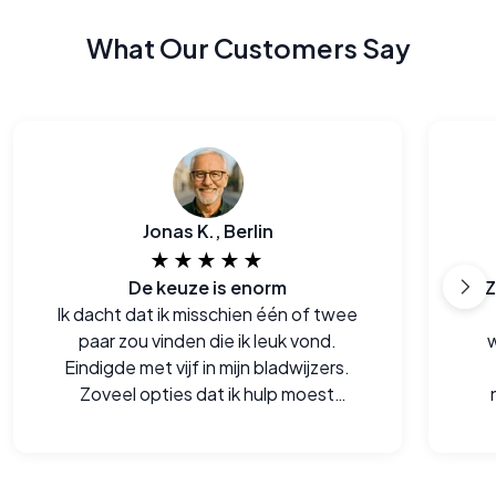
What Our Customers Say
Jonas K., Berlin
★★★★★
De keuze is enorm
Z
Ik dacht dat ik misschien één of twee
paar zou vinden die ik leuk vond.
w
Eindigde met vijf in mijn bladwijzers.
Zoveel opties dat ik hulp moest
vragen bij het kiezen.
mi