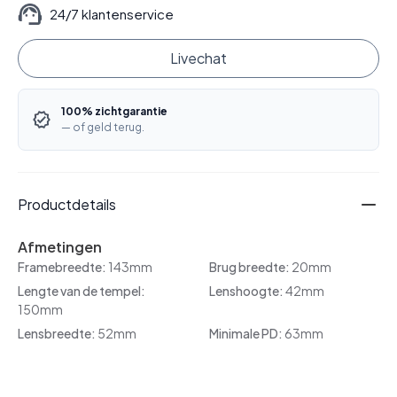
24/7 klantenservice
Livechat
100% zichtgarantie
— of geld terug.
Productdetails
Afmetingen
Framebreedte:
143mm
Brug breedte:
20mm
Lengte van de tempel:
Lenshoogte:
42mm
150mm
Lensbreedte:
52mm
Minimale PD:
63mm