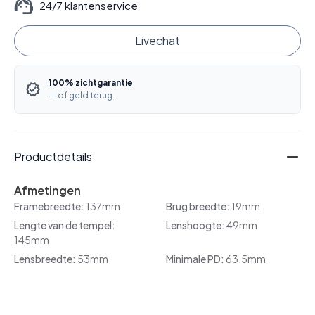
24/7 klantenservice
Livechat
100% zichtgarantie
— of geld terug.
Productdetails
Afmetingen
Framebreedte:
137mm
Brug breedte:
19mm
Lengte van de tempel:
Lenshoogte:
49mm
145mm
Lensbreedte:
53mm
Minimale PD:
63.5mm