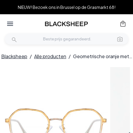
NIEUW! Bezoek ons in Brussel op de Grasmarkt 68!
Blacksheep
/
Alle producten
/
Geometrische oranje metalen bril #BS0406-0518