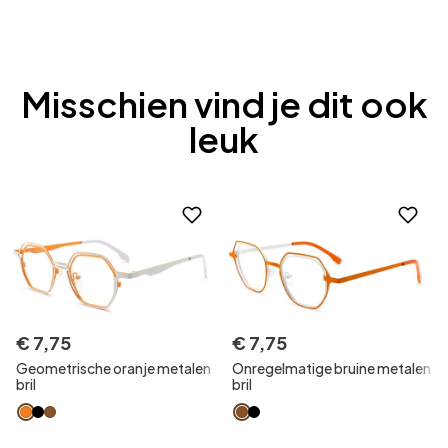
Misschien vind je dit ook
leuk
€
7
,
75
€
7
,
75
Geometrische oranje metalen
Onregelmatige bruine metalen
bril
bril