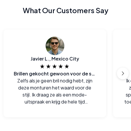
What Our Customers Say
Javier L., Mexico City
★★★★★
Brillen gekocht gewoon voor de stijl
Zelfs als je geen bril nodig hebt, zijn
Ik
deze monturen het waard voor de
stijl. Ik draag ze als een mode-
sp
uitspraak en krijg de hele tijd
to
complimenten.
bet