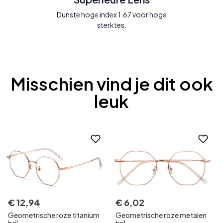
Dunste hoge index 1.67 voor hoge
sterktes.
Misschien vind je dit ook
leuk
€
12
,
94
€
6
,
02
Geometrische roze titanium
Geometrische roze metalen