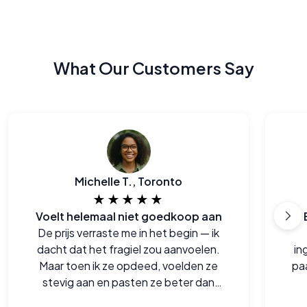
What Our Customers Say
Michelle T., Toronto
★★★★★
Voelt helemaal niet goedkoop aan
De prijs verraste me in het begin — ik
dacht dat het fragiel zou aanvoelen.
in
Maar toen ik ze opdeed, voelden ze
pa
stevig aan en pasten ze beter dan
sommige van mijn oude paren.
gem