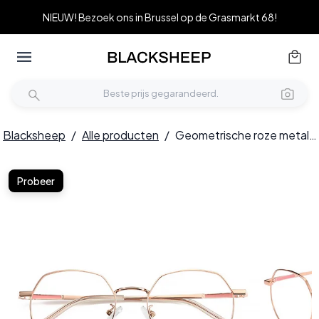
NIEUW! Bezoek ons in Brussel op de Grasmarkt 68!
Blacksheep
/
Alle producten
/
Geometrische roze metalen bril #BS0406-0091
Probeer