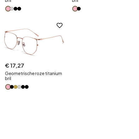
bril
bril
€
17
,
27
Geometrische roze titanium
bril