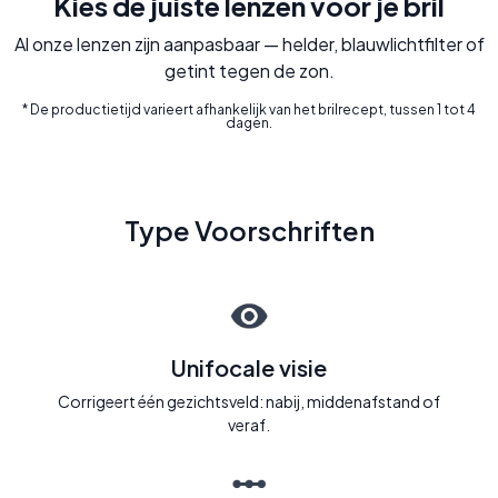
Kies de juiste lenzen voor je bril
Al onze lenzen zijn aanpasbaar — helder, blauwlichtfilter of
getint tegen de zon.
* De productietijd varieert afhankelijk van het brilrecept, tussen 1 tot 4
dagen.
Type Voorschriften
Unifocale visie
Corrigeert één gezichtsveld: nabij, middenafstand of
veraf.