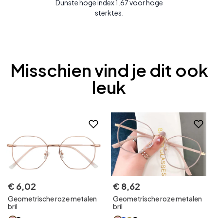
Dunste hoge index 1.67 voor hoge
sterktes.
Misschien vind je dit ook
leuk
€
6
,
02
€
8
,
62
Geometrische roze metalen
Geometrische roze metalen
bril
bril