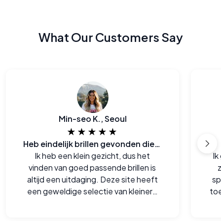
What Our Customers Say
Min-seo K., Seoul
★★★★★
Heb eindelijk brillen gevonden die zowel bij me passen als ook goed zijn voor de portemonee
Ik heb een klein gezicht, dus het
Ik
vinden van goed passende brillen is
altijd een uitdaging. Deze site heeft
sp
een geweldige selectie van kleinere
to
monturen die me echt goed staan.
bet