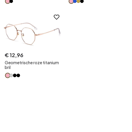
€
12
,
96
Geometrische roze titanium
bril