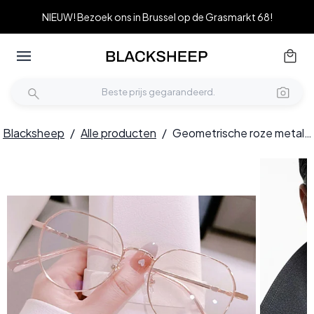
NIEUW! Bezoek ons in Brussel op de Grasmarkt 68!
Blacksheep
/
Alle producten
/
Geometrische roze metalen bril #BS0406-0199