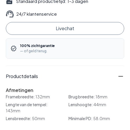
Standaard productietijd: 1–3 dagen
24/7 klantenservice
Livechat
100% zichtgarantie
— of geld terug.
Productdetails
Afmetingen
Framebreedte:
132mm
Brug breedte:
18mm
Lengte van de tempel:
Lenshoogte:
44mm
143mm
Lensbreedte:
50mm
Minimale PD:
58.0mm