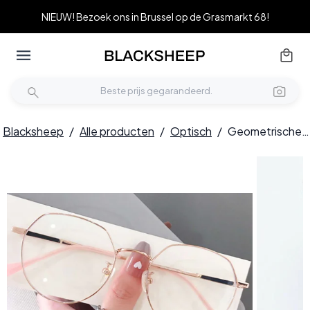
NIEUW! Bezoek ons in Brussel op de Grasmarkt 68!
Blacksheep
/
Alle producten
/
Optisch
/
Geometrische roze titanium bril #BS0406-0334