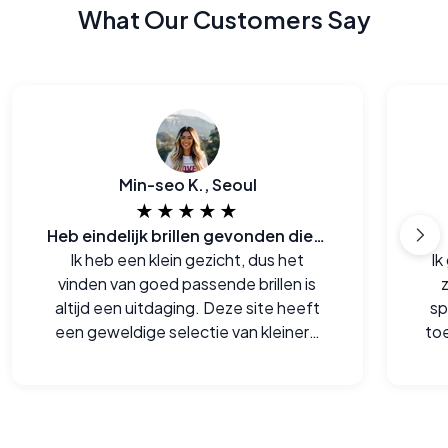
What Our Customers Say
Min-seo K., Seoul
★★★★★
Heb eindelijk brillen gevonden die zowel bij me passen als ook goed zijn voor de portemonee
Ik heb een klein gezicht, dus het
Ik
vinden van goed passende brillen is
altijd een uitdaging. Deze site heeft
sp
een geweldige selectie van kleinere
to
monturen die me echt goed staan.
bet