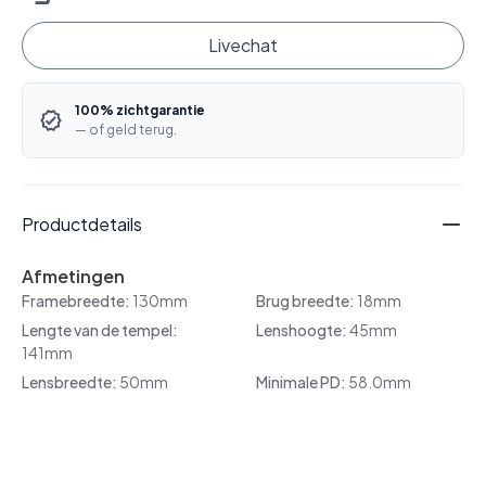
Livechat
100% zichtgarantie
— of geld terug.
Productdetails
Afmetingen
Framebreedte:
130mm
Brug breedte:
18mm
Lengte van de tempel:
Lenshoogte:
45mm
141mm
Lensbreedte:
50mm
Minimale PD:
58.0mm