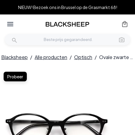
NIEUW! Bezoek ons in Brussel op de Grasmarkt 68!
Blacksheep
/
Alle producten
/
Optisch
/
Ovale zwarte TR90 bril #BS0423-0048
Probeer