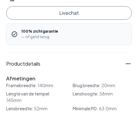
Livechat
100% zichtgarantie
— of geld terug.
Productdetails
Afmetingen
Framebreedte:
140mm
Brug breedte:
20mm
Lengte van de tempel:
Lenshoogte:
38mm
145mm
Lensbreedte:
52mm
Minimale PD:
63.0mm