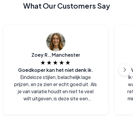
What Our Customers Say
Zoey R., Manchester
★★★★★
Goedkoper kan het niet denk ik.
Eindeloze stijlen, belachelijk lage
Ik
prijzen, en ze zien er echt goed uit. Als
wa
je van variatie houdt en niet te veel
re
wilt uitgeven, is deze site een
mi
goudmijn.