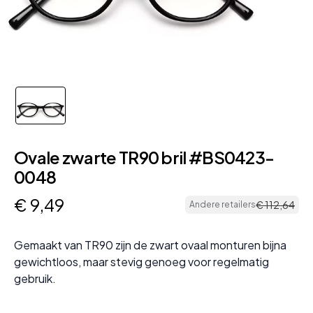
Ovale zwarte TR90 bril #BS0423-
0048
€
9
,
49
€
112
,
64
Andere retailers
Gemaakt van TR90 zijn de zwart ovaal monturen bijna
gewichtloos, maar stevig genoeg voor regelmatig
gebruik.