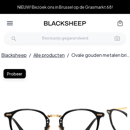
NIEUW! Bezoek ons in Brussel op de Grasmarkt 68!
Blacksheep
/
Alle producten
/
Ovale gouden metalen bril #BS0406-0245
Probeer