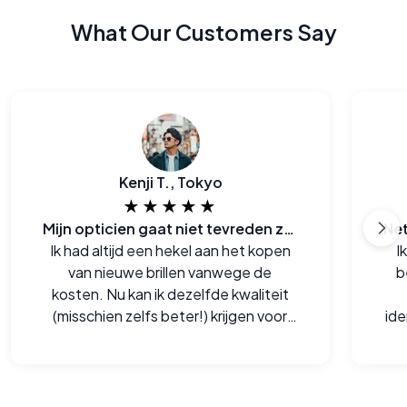
What Our Customers Say
Kenji T., Tokyo
★★★★★
Mijn opticien gaat niet tevreden zijn met deze website
Ik had altijd een hekel aan het kopen
I
van nieuwe brillen vanwege de
b
kosten. Nu kan ik dezelfde kwaliteit
(misschien zelfs beter!) krijgen voor
id
een meer dan half de prijs.