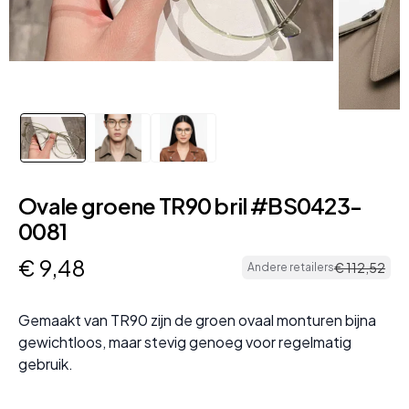
Ovale groene TR90 bril #BS0423-
0081
€
9
,
48
€
112
,
52
Andere retailers
Gemaakt van TR90 zijn de groen ovaal monturen bijna
gewichtloos, maar stevig genoeg voor regelmatig
gebruik.