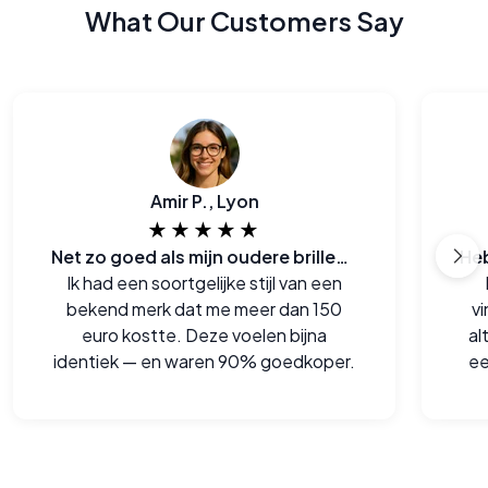
What Our Customers Say
Amir P., Lyon
★★★★★
Net zo goed als mijn oudere brillen van een groot merk
Ik had een soortgelijke stijl van een
bekend merk dat me meer dan 150
v
euro kostte. Deze voelen bijna
al
identiek — en waren 90% goedkoper.
ee
m