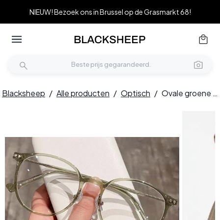
NIEUW! Bezoek ons in Brussel op de Grasmarkt 68!
Blacksheep
/
Alle producten
/
Optisch
/
Ovale groene TR90 bril #BS0423-0081