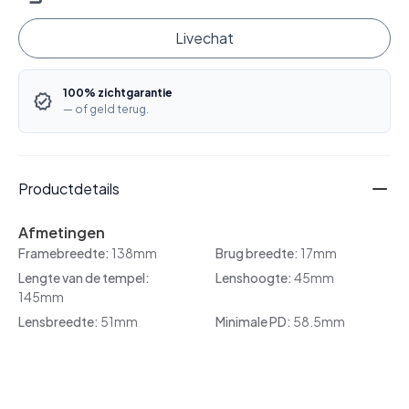
Livechat
100% zichtgarantie
— of geld terug.
Productdetails
Afmetingen
Framebreedte:
138mm
Brug breedte:
17mm
Lengte van de tempel:
Lenshoogte:
45mm
145mm
Lensbreedte:
51mm
Minimale PD:
58.5mm