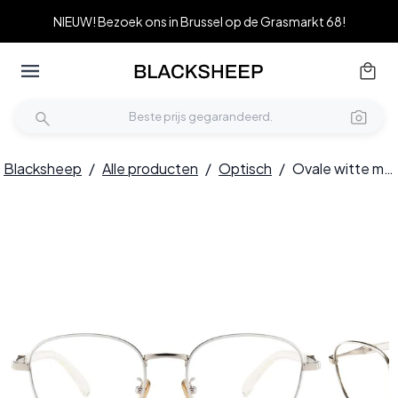
NIEUW! Bezoek ons in Brussel op de Grasmarkt 68!
Blacksheep
/
Alle producten
/
Optisch
/
Ovale witte metalen bril #BS0406-0502