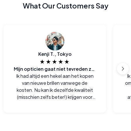
What Our Customers Say
Kenji T., Tokyo
★★★★★
Mijn opticien gaat niet tevreden zijn met deze website
Ik had altijd een hekel aan het kopen
I
van nieuwe brillen vanwege de
om
kosten. Nu kan ik dezelfde kwaliteit
(misschien zelfs beter!) krijgen voor
a
een meer dan half de prijs.