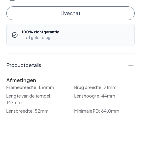
Livechat
100% zichtgarantie
— of geld terug.
Productdetails
Afmetingen
Framebreedte:
136mm
Brug breedte:
21mm
Lengte van de tempel:
Lenshoogte:
44mm
147mm
Lensbreedte:
52mm
Minimale PD:
64.0mm