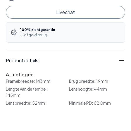
Livechat
100% zichtgarantie
— of geld terug.
Productdetails
Afmetingen
Framebreedte:
143mm
Brug breedte:
19mm
Lengte van de tempel:
Lenshoogte:
44mm
145mm
Lensbreedte:
52mm
Minimale PD:
62.0mm