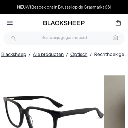
NIEUW! Bezoek ons in Brussel op de Grasmarkt 68!
Blacksheep
/
Alle producten
/
Optisch
/
Rechthoekige zwarte acetaatbril #BS2012-0033