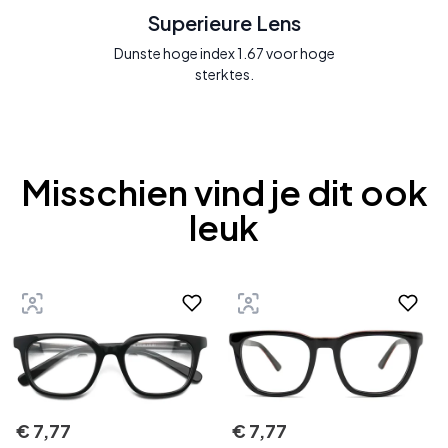
Superieure Lens
Dunste hoge index 1.67 voor hoge
sterktes.
Misschien vind je dit ook
leuk
€
7
,
77
€
7
,
77