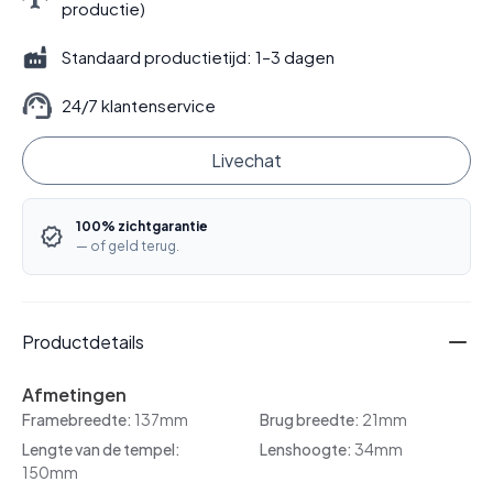
productie)
Standaard productietijd: 1–3 dagen
24/7 klantenservice
Livechat
100% zichtgarantie
— of geld terug.
Productdetails
Afmetingen
Framebreedte:
137mm
Brug breedte:
21mm
Lengte van de tempel:
Lenshoogte:
34mm
150mm