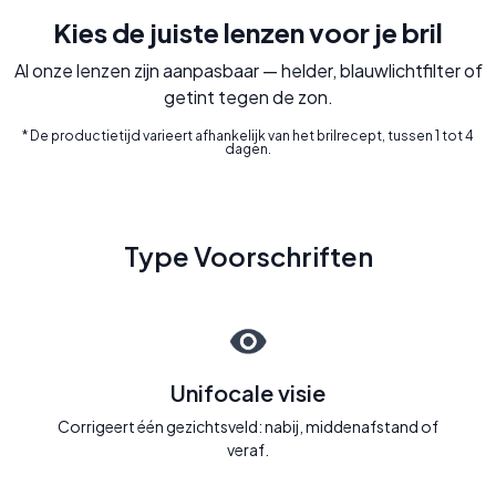
Kies de juiste lenzen voor je bril
Al onze lenzen zijn aanpasbaar — helder, blauwlichtfilter of
getint tegen de zon.
* De productietijd varieert afhankelijk van het brilrecept, tussen 1 tot 4
dagen.
Type Voorschriften
Unifocale visie
Corrigeert één gezichtsveld: nabij, middenafstand of
veraf.