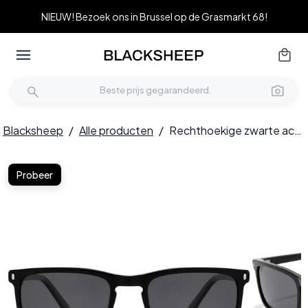
NIEUW! Bezoek ons in Brussel op de Grasmarkt 68!
Blacksheep
/
Alle producten
/
Rechthoekige zwarte acetaat zonnebril #BS2607-0535
Probeer