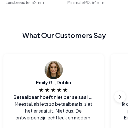
Lensbreedte:
52mm
Minimale PD:
64mm
What Our Customers Say
Emily G., Dublin
★★★★★
Betaalbaar hoeft niet per se saai te zijn
Meestal, als iets zo betaalbaar is, ziet
Ik
het er saai uit. Niet dus. De
ontwerpen zijn echt leuk en modern.
Ei