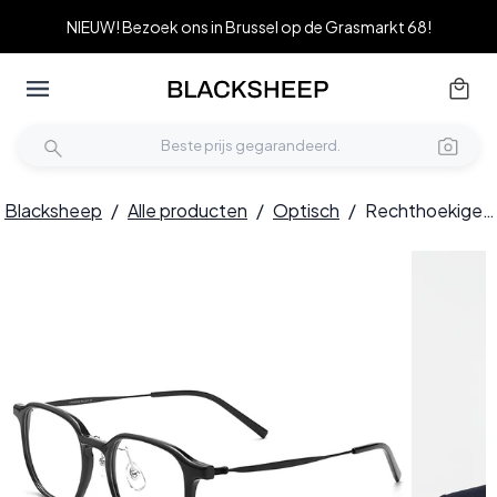
NIEUW! Bezoek ons in Brussel op de Grasmarkt 68!
Blacksheep
/
Alle producten
/
Optisch
/
Rechthoekige zwarte titanium bril #BS2419-0114