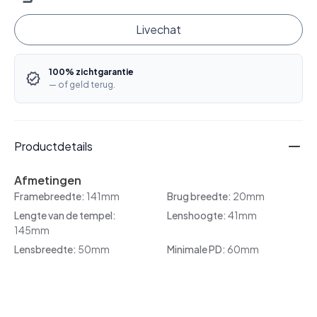
Livechat
100% zichtgarantie
— of geld terug.
Productdetails
Afmetingen
Framebreedte:
141mm
Brug breedte:
20mm
Lengte van de tempel:
Lenshoogte:
41mm
145mm
Lensbreedte:
50mm
Minimale PD:
60mm