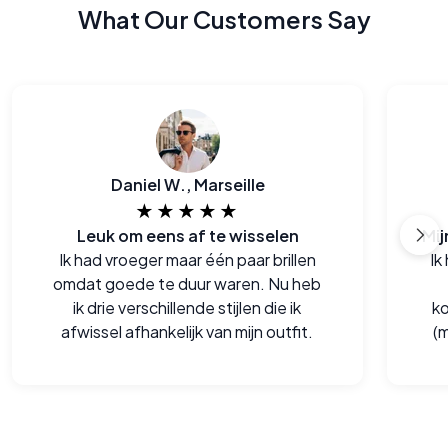
What Our Customers Say
Daniel W., Marseille
★★★★★
Leuk om eens af te wisselen
Ik had vroeger maar één paar brillen
Ik
omdat goede te duur waren. Nu heb
ik drie verschillende stijlen die ik
ko
afwissel afhankelijk van mijn outfit.
(m