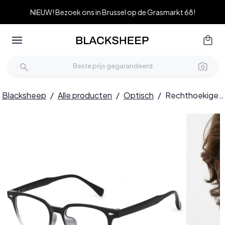
NIEUW! Bezoek ons in Brussel op de Grasmarkt 68!
Blacksheep
/
Alle producten
/
Optisch
/
Rechthoekige zwarte TR90-bril #BS0620-0067