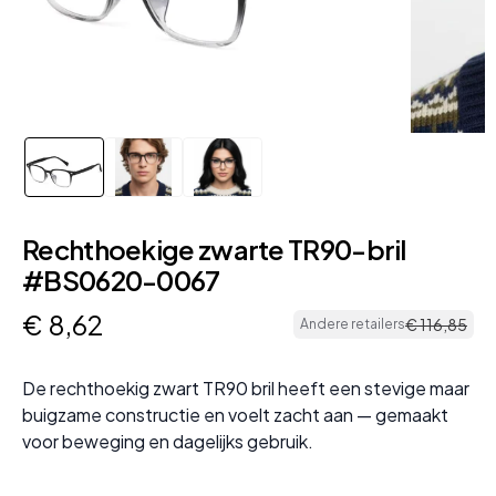
Rechthoekige zwarte TR90-bril
#BS0620-0067
€
8
,
62
€
116
,
85
Andere retailers
De rechthoekig zwart TR90 bril heeft een stevige maar
buigzame constructie en voelt zacht aan — gemaakt
voor beweging en dagelijks gebruik.