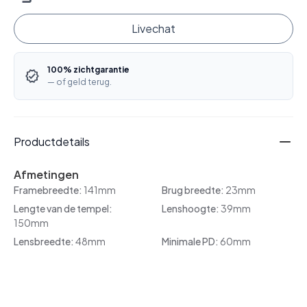
Livechat
100% zichtgarantie
— of geld terug.
Productdetails
Afmetingen
Framebreedte:
141mm
Brug breedte:
23mm
Lengte van de tempel:
Lenshoogte:
39mm
150mm
Lensbreedte:
48mm
Minimale PD:
60mm