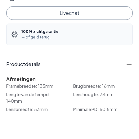
Livechat
100% zichtgarantie
— of geld terug.
Productdetails
Afmetingen
Framebreedte:
135mm
Brug breedte:
16mm
Lengte van de tempel:
Lenshoogte:
34mm
140mm
Lensbreedte:
53mm
Minimale PD:
60.5mm