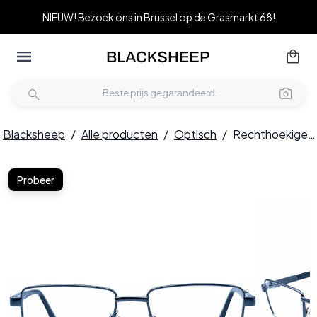
NIEUW! Bezoek ons in Brussel op de Grasmarkt 68!
Blacksheep
/
Alle producten
/
Optisch
/
Rechthoekige blauwe metalen bril #BS2012-1123
Probeer