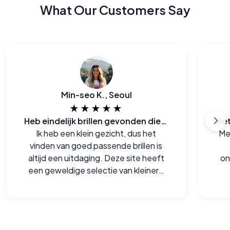
What Our Customers Say
Min-seo K., Seoul
★★★★★
Heb eindelijk brillen gevonden die zowel bij me passen als ook goed zijn voor de portemonee
Ik heb een klein gezicht, dus het
Mee
vinden van goed passende brillen is
altijd een uitdaging. Deze site heeft
on
een geweldige selectie van kleinere
monturen die me echt goed staan.