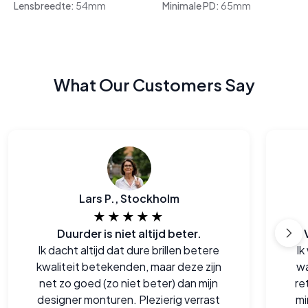
Lensbreedte:
54mm
Minimale PD:
65mm
What Our Customers Say
Lars P., Stockholm
★★★★★
Duurder is niet altijd beter.
Ik dacht altijd dat dure brillen betere
Ik
kwaliteit betekenden, maar deze zijn
wa
net zo goed (zo niet beter) dan mijn
re
designer monturen. Plezierig verrast
mi