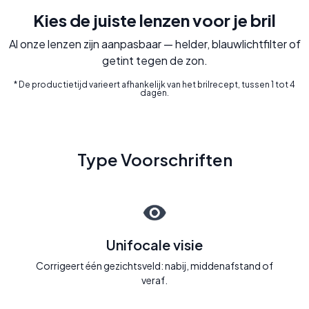
Kies de juiste lenzen voor je bril
Al onze lenzen zijn aanpasbaar — helder, blauwlichtfilter of
getint tegen de zon.
* De productietijd varieert afhankelijk van het brilrecept, tussen 1 tot 4
dagen.
Type Voorschriften
Unifocale visie
Corrigeert één gezichtsveld: nabij, middenafstand of
veraf.