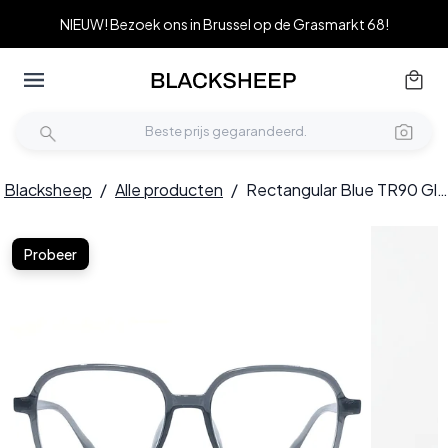
NIEUW! Bezoek ons in Brussel op de Grasmarkt 68!
Blacksheep
/
Alle producten
/
Rectangular Blue TR90 Glasses #BS1924-0150
Probeer